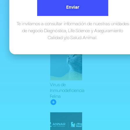
Canino: Una
Enviar
Enfermedad
Viral de Alta
Ver
Mortalidad
todas
Te invitamos a consultar información de nuestras unidades
las
de negocio Diagnóstica, Life Science y Aseguramiento
entradas
Calidad y/o Salud Animal.
Virus de
Inmunodeficiencia
Felina