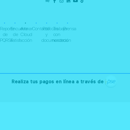
•
•
•
•
•
•
•
Reporte
Encuesta
Annar
Contacto
Políticas
Trabaja
Prensa
de
de
Cloud
y
con
PQRSF
satisfacción
documentación
nosotros
Realiza tus pagos en línea a través de