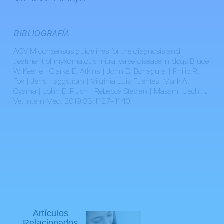
BIBLIOGRAFÍA
ACVIM consensus guidelines for the diagnosis and
treatment of myxomatous mitral valve disease in dogs Bruce
W. Keene | Clarke E. Atkins | John D. Bonagura | Philip R.
Fox | Jens Häggström | Virginia Luis Fuentes |Mark A.
Oyama | John E. Rush | Rebecca Stepien | Masami Uechi. J
Vet Intern Med. 2019;33:1127–1140.
Artículos
Relacionados