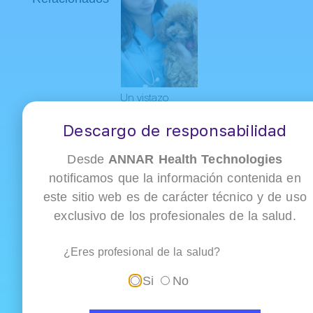
Un vistazo
profundo a la
fase neurológica
Descargo de responsabilidad
del distemper
canino
Desde
ANNAR Health Technologies
notificamos que la información contenida en
este sitio web es de carácter técnico y de uso
exclusivo de los profesionales de la salud.
¿Eres profesional de la salud?
Si
No
Parvovirus