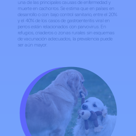
una de las principales causas de enfermedad y
muerte en cachorros. Se estima que en países en
desarrollo o con bajo control sanitario, entre el 20%
y el 40% de los casos de gastroenteritis viral en
perros están relacionados con parvovirus. En
refugios, criaderos o zonas rurales sin esquemas
de vacunación adecuados, la prevalencia puede
ser aún mayor.