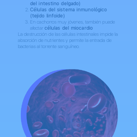
del intestino delgado)
Células del sistema inmunológico
(tejido linfoide)
En cachorros muy jóvenes, también puede
afectar
células del miocardio
La destrucción de las células intestinales impide la
absorción de nutrientes y permite la entrada de
bacterias al torrente sanguíneo.