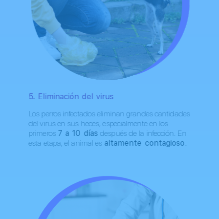
5. Eliminación del virus
Los perros infectados eliminan grandes cantidades
del virus en sus heces, especialmente en los
primeros
7 a 10 días
después de la infección. En
esta etapa, el animal es
altamente contagioso
.