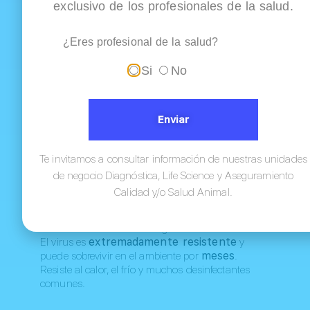
exclusivo de los profesionales de la salud.
Lame o huele superficies contaminadas
(pisos, suelos, jaulas, platos de comida)
Ingiere agua, alimentos o juguetes
¿Eres profesional de la salud?
contaminados
Tiene contacto directo con perros infectados
Si
No
o personas que han estado en contacto con
ellos
Vías comunes de contagio
Enviar
Contacto directo:
con perros enfermos o
en recuperación.
Contacto indirecto:
a través de objetos
Te invitamos a consultar información de nuestras unidades
contaminados (collares, correas, zapatos,
de negocio Diagnóstica, Life Science y Aseguramiento
ropa).
Calidad y/o Salud Animal.
Ambientes públicos:
parques, refugios,
veterinarias y criaderos mal desinfectados
son focos de alto riesgo.
El virus es
extremadamente resistente
y
puede sobrevivir en el ambiente por
meses
.
Resiste al calor, el frío y muchos desinfectantes
comunes.