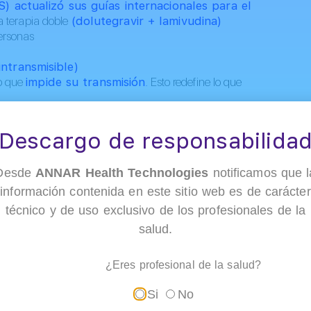
 actualizó sus guías internacionales para el
a terapia doble
(dolutegravir + lamivudina)
ersonas
intransmisible)
no que
impide su transmisión
.
Esto redefine lo que
esto y por qué importa?
Descargo de responsabilida
Desde
ANNAR Health Technologies
notificamos que l
a estándar por décadas ha sido la
terapia triple
:
tres
les diarios. Hoy, gracias a la evidencia acumulada durante
información contenida en este sitio web es de carácter
 paso una alternativa más simple: solo dos fármacos y con
técnico y de uso exclusivo de los profesionales de la
acilidad de acceso en todo el mundo.
salud.
¿Eres profesional de la salud?
Si
No
os compuestos químicos diarios, disminuyen los efectos