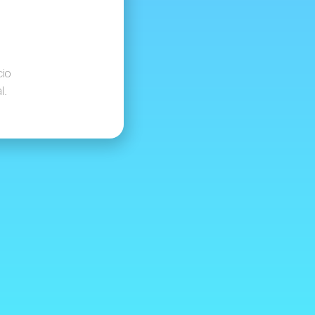
cio
l.