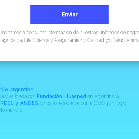
idad de vida.
Enviar
 invitamos a consultar información de nuestras unidades de nego
iagnóstica, Life Science y Aseguramiento Calidad y/o Salud Anima
enes más simples se traducen en mejor cumplimiento a
ientos de por vida.
ello argentino:
ada y validada por
Fundación Huésped
en Argentina a
RDEL y ANDES
, y hoy es adoptada por la OMS. ¡Un logro
cto mundial!