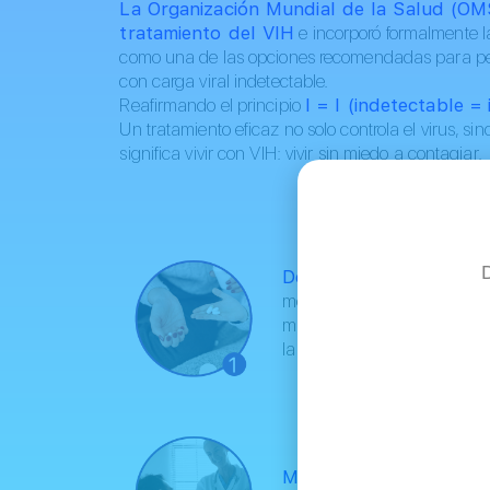
La Organización Mundial de la Salud (OMS)
tratamiento del VIH
e incorporó formalmente l
como una de las opciones recomendadas para p
con carga viral indetectable.
Reafirmando el principio
I = I (indetectable = 
Un tratamiento eficaz no solo controla el virus, si
significa vivir con VIH: vivir sin miedo a contagiar.
¿Qué significa 
De tres a dos:
La terapi
medicamentos antirretrovira
más de una década, se abre
la misma eficacia y mayor f
Menor toxicidad:
Con men