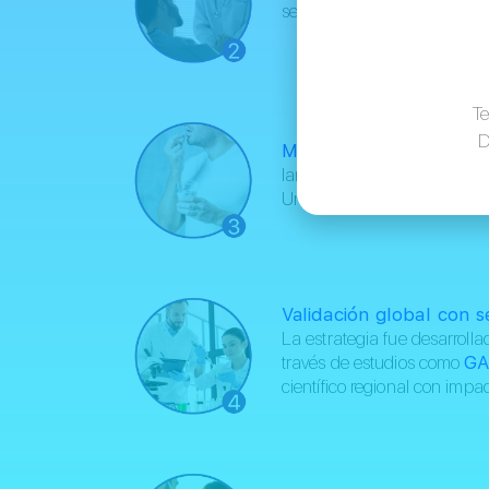
secundarios y mejora la cal
Te
D
Mayor adherencia:
Regím
largo plazo.
Un factor decisivo en tratam
Validación global con s
La estrategia fue desarroll
través de estudios como
GA
científico regional con impa