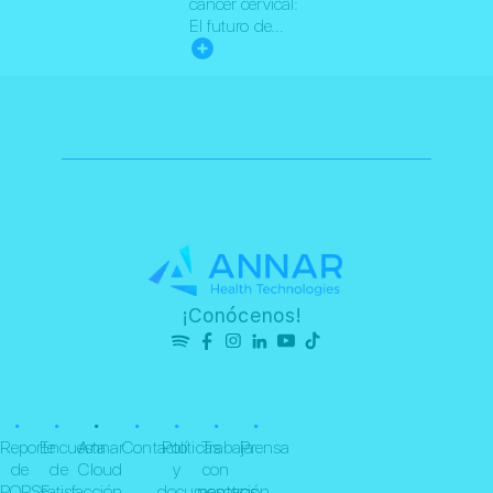
cáncer cervical:
El futuro de...
¡Conócenos!
•
•
•
•
•
•
•
Reporte
Encuesta
Annar
Contacto
Políticas
Trabaja
Prensa
de
de
Cloud
y
con
PQRSF
satisfacción
documentación
nosotros