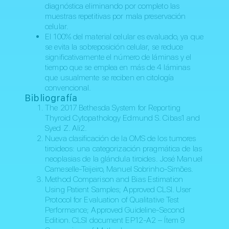
diagnóstica eliminando por completo las
muestras repetitivas por mala preservación
celular.
El 100% del material celular es evaluado, ya que
se evita la sobreposición celular, se reduce
significativamente el número de láminas y el
tiempo que se emplea en más de 4 láminas
que usualmente se reciben en citología
convencional.
Bibliografía
The 2017 Bethesda System for Reporting
Thyroid Cytopathology Edmund S. Cibas1 and
Syed Z. Ali2.
Nueva clasificación de la OMS de los tumores
tiroideos: una categorización pragmática de las
neoplasias de la glándula tiroides. José Manuel
Cameselle-Teijeiro, Manuel Sobrinho-Simões.
Method Comparison and Bias Estimation
Using Patient Samples; Approved CLSI. User
Protocol for Evaluation of Qualitative Test
Performance; Approved Guideline-Second
Edition. CLSI document EP12-A2 – Ítem 9