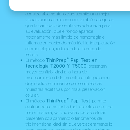
Unidos.
La coloración de la muestra mejora
considerablemente lo que permite una mejor
visualización al microscopio, también aseguran
que la cantidad de células es adecuada para
su evaluación, que el fondo aparece
notoriamente más limpio de hemorragia e
inflamación haciendo más fácil la interpretación
citomorfológica, reduciendo el tiempo de
lectura.
®
El método
ThinPrep
Pap Test en
tecnología T2000 Y T5000
presentan
mayor confiabilidad a la hora del
procesamiento de la muestra e interpretación
diagnóstica eliminando por completo las
muestras repetitivas por mala preservación
celular.
®
El método
ThinPrep
Pap Test
permite
evaluar de forma individual las células de una
mejor manera, ya que evita que las células
presenten solapamiento o fenómenos de
tridimensionalidad sin que verdaderamente lo
sean, como en los casos de neoplasia donde