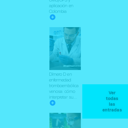
aplicación en
Colombia
Dímero D en
enfermedad
tromboembólica
venosa: cómo
Ver
interpretar su...
todas
las
entradas