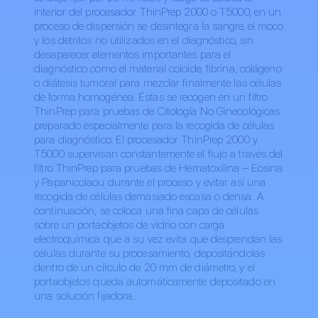
interior del procesador ThinPrep 2000 o T5000, en un
proceso de dispersión se desintegra la sangre, el moco
y los detritos no utilizados en el diagnóstico, sin
desaparecer elementos importantes para el
diagnóstico como el material coloide, fibrina, colágeno
o diátesis tumoral para mezclar finalmente las células
de forma homogénea. Éstas se recogen en un filtro
ThinPrep para pruebas de Citología No Ginecológicas
preparado especialmente para la recogida de células
para diagnóstico. El procesador ThinPrep 2000 y
T5000 supervisan constantemente el flujo a través del
filtro ThinPrep para pruebas de Hematoxilina – Eosina
y Papanicolaou durante el proceso y evitar así una
recogida de células demasiado escasa o densa. A
continuación, se coloca una fina capa de células
sobre un portaobjetos de vidrio con carga
electroquímica que a su vez evita que desprendan las
células durante su procesamiento, depositándolas
dentro de un círculo de 20 mm de diámetro, y el
portaobjetos queda automáticamente depositado en
una solución fijadora.