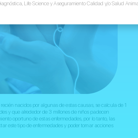
iagnóstica, Life Science y Aseguramiento Calidad y/o Salud Anima
 recién nacidos por algunas de estas causas, se calcula de 1
es y que alrededor de 3 millones de niños padecen
iento oportuno de estas enfermedades, por lo tanto, las
ctar este tipo de enfermedades y poder tomar acciones