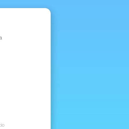
d
a
cio