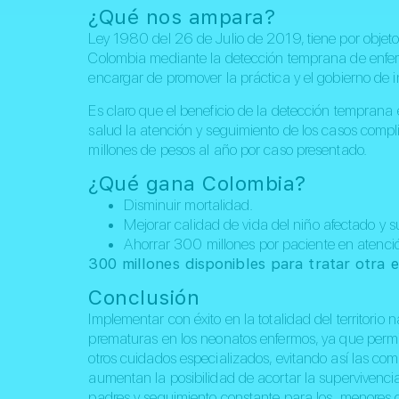
¿Qué nos ampara?
Ley 1980 del 26 de Julio de 2019, tiene por objeto 
Colombia mediante la detección temprana de enferm
encargar de promover la práctica y el gobierno de i
Es claro que el beneficio de la detección temprana
salud la atención y seguimiento de los casos comp
millones de pesos al año por caso presentado.
¿Qué gana Colombia?
Disminuir mortalidad.
Mejorar calidad de vida del niño afectado y s
Ahorrar 300 millones por paciente en atenci
300 millones disponibles para tratar otra 
Conclusión
Implementar con éxito en la totalidad del territorio
prematuras en los neonatos enfermos, ya que permit
otros cuidados especializados, evitando así las co
aumentan la posibilidad de acortar la supervivenc
padres y seguimiento constante para los menores co