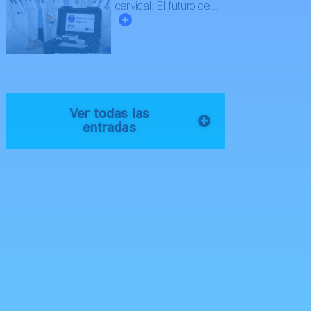
cervical: El futuro de...
Ver todas las
entradas