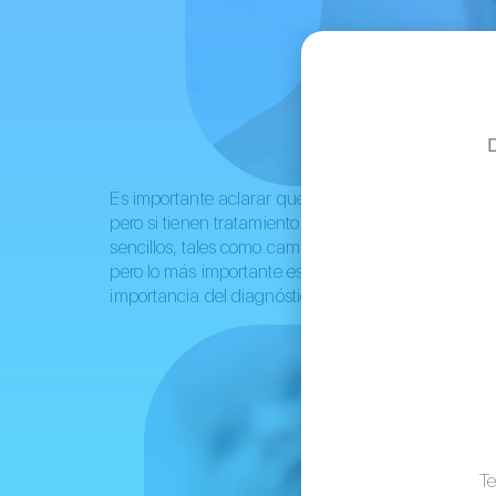
Es importante aclarar que actualmente ninguna de
pero si tienen tratamiento reconocidos con excelen
sencillos, tales como cambiar algunos alimentos d
pero lo más importante es que estos tratamientos de
importancia del diagnóstico oportuno.
Te