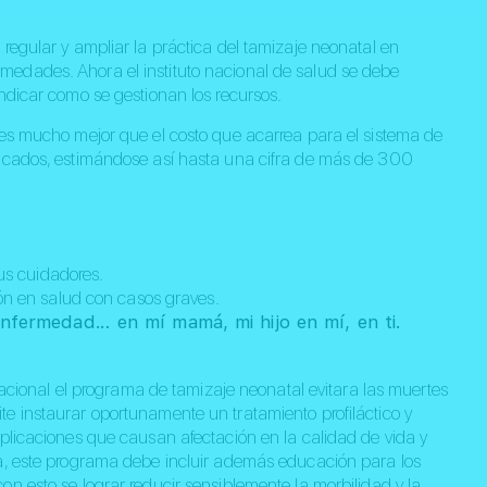
regular y ampliar la práctica del tamizaje neonatal en
edades. Ahora el instituto nacional de salud se debe
ndicar como se gestionan los recursos.
 es mucho mejor que el costo que acarrea para el sistema de
licados, estimándose así hasta una cifra de más de 300
us cuidadores.
ón en salud con casos graves.
enfermedad… en mí mamá, mi hijo en mí, en ti.
 nacional el programa de tamizaje neonatal evitara las muertes
e instaurar oportunamente un tratamiento profiláctico y
mplicaciones que causan afectación en la calidad de vida y
ia, este programa debe incluir además educación para los
n esto se lograr reducir sensiblemente la morbilidad y la