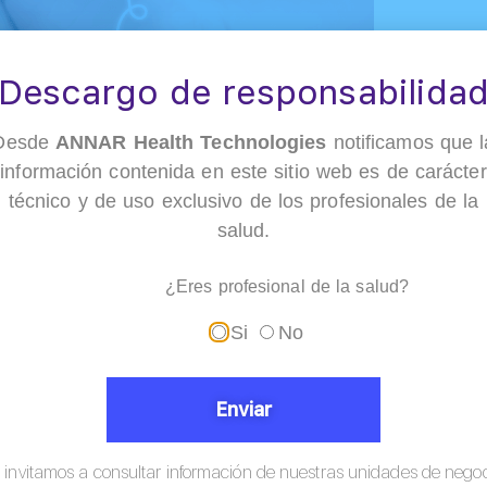
Descargo de responsabilida
Desde
ANNAR Health Technologies
notificamos que l
información contenida en este sitio web es de carácter
 las enfermedades anteriormente mencionadas es curable,
técnico y de uso exclusivo de los profesionales de la
tes resultados y que en la mayoría de los casos son muy
salud.
e la dieta o administrar unos medicamentos de manera oral,
ben iniciarse antes del primer mes de vida, por eso la
¿Eres profesional de la salud?
Si
No
Enviar
 invitamos a consultar información de nuestras unidades de nego