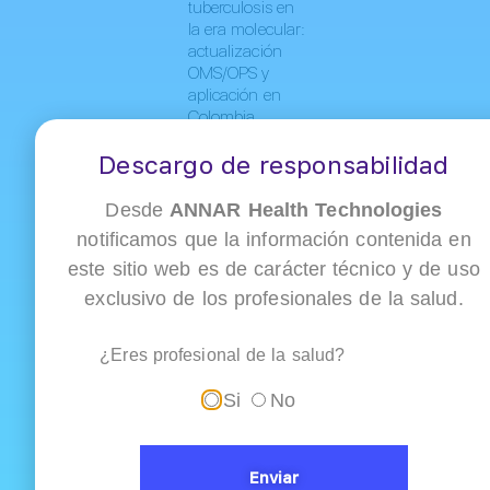
tuberculosis en
la era molecular:
actualización
OMS/OPS y
aplicación en
Colombia
Descargo de responsabilidad
Desde
ANNAR Health Technologies
notificamos que la información contenida en
este sitio web es de carácter técnico y de uso
exclusivo de los profesionales de la salud.
¿Eres profesional de la salud?
Dímero D en
enfermedad
Si
No
tromboembólica
venosa: cómo
Ver
interpretar su...
todas
las
Enviar