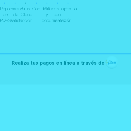
•
•
•
•
•
•
•
Reporte
Encuesta
Annar
Contacto
Políticas
Trabaja
Prensa
de
de
Cloud
y
con
PQRSF
satisfacción
documentación
nosotros
Realiza tus pagos en línea a través de