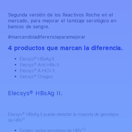
Segunda versión de los Reactivos Roche en el
mercado, para mejorar el tamizaje serológico en
bancos de sangre.
#marcandoladiferenciaparamejorar
4 productos que marcan la diferencia.
Elecsys® HBsAg II.
Elecsys® Anti-HBc II.
Elecsys® A-HCV II.
Elecsys® Chagas.
Elecsys® HBsAg II.
Elecsys® HBsAg II puede detectar la mayoría de genotipos
3
de HBV
1,2
Existen varios genotipos de HBV