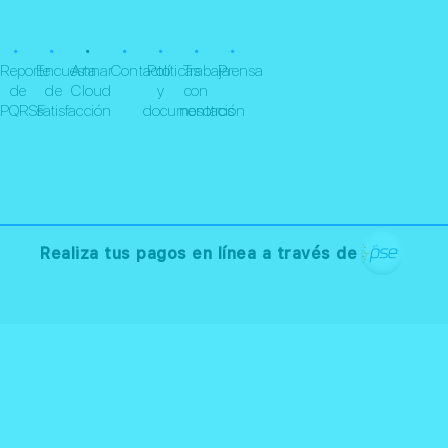
•
•
•
•
•
•
•
Reporte
Encuesta
Annar
Contacto
Políticas
Trabaja
Prensa
de
de
Cloud
y
con
PQRSF
satisfacción
documentación
nosotros
Realiza tus pagos en línea a través de