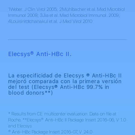
1Weber. J Clin Virol 2005; 2Mühlbacher et al. Med Microbiol
Immunol 2008; 3Jia et al. Med Microbiol Immunol. 2009;
4Louisirirotchanakul et al. J Med Virol 2010
Elecsys® Anti-HBc II.
La especificidad de Elecsys ® Anti-HBc II
mejoró comparada con la primera versión
del test (Elecsys® Anti-HBc 99.7% in
blood donors**)
* Results from CE multicenter evaluation. Data on file at
Roche. **Elecsys® Anti-HBc II Package Insert 2016-06, V 1.0
and Elecsys
® Anti-HBc Package Insert 2016-07, V 24.0