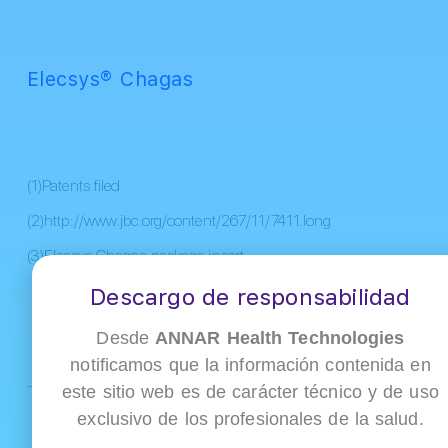
Elecsys® Chagas
(1)Patents filed
(2)http://www.jbc.org/content/267/11/7411.long
(3)Elecsys Chagas package insert
Descargo de responsabilidad
Desde
ANNAR Health Technologies
notificamos que la información contenida en
este sitio web es de carácter técnico y de uso
Para más información contacta a tu Ejecutivo de
venta o escríbenos a:
exclusivo de los profesionales de la salud.
ventas@annardx.com