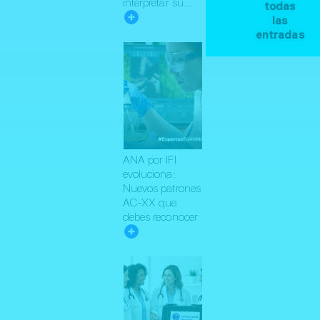
interpretar su...
todas
las
entradas
ANA por IFI
evoluciona:
Nuevos patrones
AC-XX que
debes reconocer