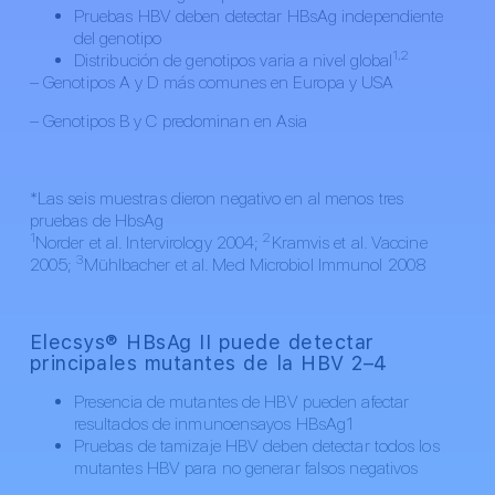
Pruebas HBV deben detectar HBsAg independiente
del genotipo
1,2
Distribución de genotipos varia a nivel global
– Genotipos A y D más comunes en Europa y USA
– Genotipos B y C predominan en Asia
*Las seis muestras dieron negativo en al menos tres
pruebas de HbsAg
1
2
Norder et al. Intervirology 2004;
Kramvis et al. Vaccine
3
2005;
Mühlbacher et al. Med Microbiol Immunol 2008
Elecsys® HBsAg II puede detectar
principales mutantes de la HBV 2–4
Presencia de mutantes de HBV pueden afectar
resultados de inmunoensayos HBsAg1
Pruebas de tamizaje HBV deben detectar todos los
mutantes HBV para no generar falsos negativos