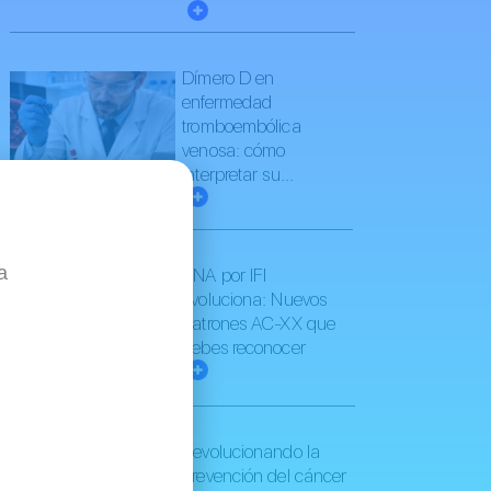
Dímero D en
enfermedad
tromboembólica
venosa: cómo
interpretar su...
d
a
ANA por IFI
evoluciona: Nuevos
patrones AC-XX que
debes reconocer
Revolucionando la
prevención del cáncer