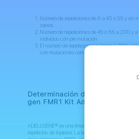
Número de repeticiones de 6 a 45 o 55 y sin met
sanos.
Número de repeticiones de 45 o 55 a 200 y a 
individuo con pre mutación.
El número de repeticiones superior a 200 y con
con mutaciones completas.
Determinación de la presencia 
gen FMR1 Kit Adellgene®
ADELLGENE® es una línea de productos diseñada pa
repetición de tripletes. La tecnología utilizada se 