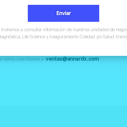
escente de los fragmentos obtenidos. Se trata de una técnica
s genético.
Enviar
 invitamos a consultar información de nuestras unidades de nego
iagnóstica, Life Science y Aseguramiento Calidad y/o Salud Anima
ventas@annardx.com
de venta o escríbenos a: