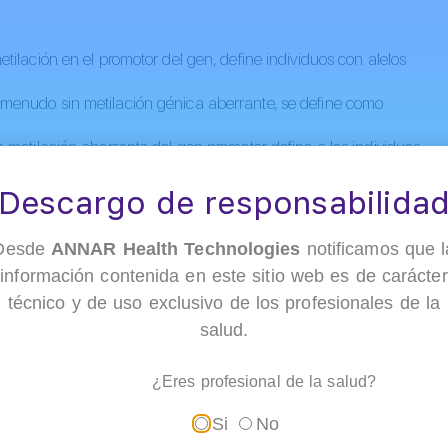
ilación en el promotor del gen, define individuos con alelos
menudo sin metilación génica aberrante, se define como
 metilación aberrante del gen promotor define a los individuos
Descargo de responsabilida
Desde
ANNAR Health Technologies
notificamos que l
información contenida en este sitio web es de carácter
de alelos sanos y permutados del
técnico y de uso exclusivo de los profesionales de la
salud.
¿Eres profesional de la salud?
ra el Diagnóstico Molecular de enfermedades causadas por
Si
No
basa en la amplificación del ADN mediante la reacción en cadena