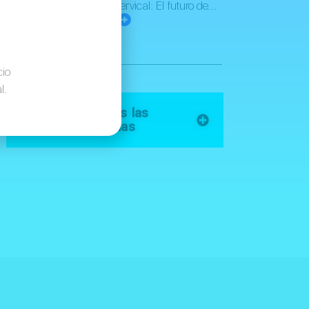
cervical: El futuro de...
cio
l.
Ver todas las
entradas