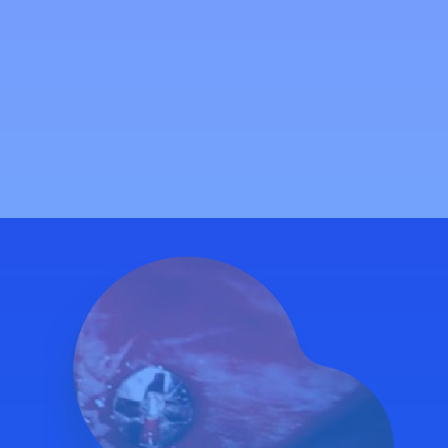
QUIRUMATRIX es una malla de matriz extracelular de origen
porcino. Indicada para cirugías reconstructivas, estéticas y
neurocirugía. Gracias a su novedoso proceso de obtención se
logra la eliminación de los componentes celulares
preservando la estructura tridimensional y conservando la
membrana basal, favoreciendo el correcto aislamiento de los
tejidos otorgándole propiedades de barrera semipermeable en
los tejidos.