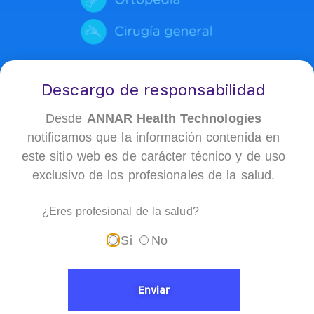
Descargo de responsabilidad
Desde
ANNAR Health Technologies
notificamos que la información contenida en
este sitio web es de carácter técnico y de uso
exclusivo de los profesionales de la salud.
¿Eres profesional de la salud?
Gracias a su novedoso proceso de obtención se logra la
eliminación de los componentes celulares preservando la
Si
No
estructura tridimensional y conservando a membrana basal,
favoreciendo el correcto aislamiento de los tejidos.
Enviar
Diseñado a partir de tejido biológico, sus propiedades nativas
ofrecen alta elasticidad y fuerza, su estructura proteica