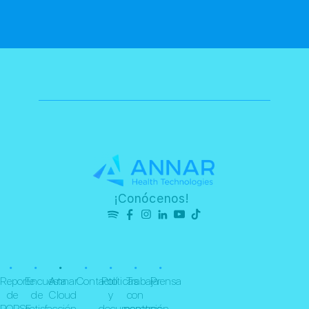
¡Conócenos!
•
•
•
•
•
•
•
Reporte
Encuesta
Annar
Contacto
Políticas
Trabaja
Prensa
de
de
Cloud
y
con
PQRSF
satisfacción
documentación
nosotros