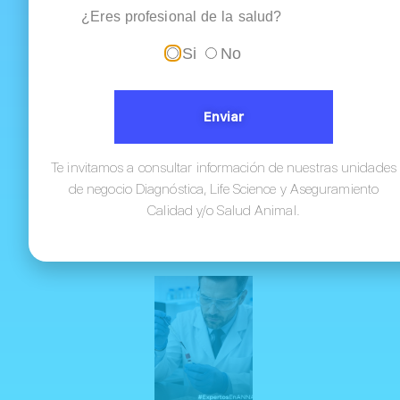
¿Eres profesional de la salud?
Si
No
Enviar
Diagnóstico de la
tuberculosis en
la era molecular:
Te invitamos a consultar información de nuestras unidades
actualización
de negocio Diagnóstica, Life Science y Aseguramiento
OMS/OPS y
aplicación en
Calidad y/o Salud Animal.
Colombia