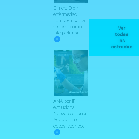
Dímero D en
enfermedad
tromboembólica
venosa: cómo
Ver
interpretar su...
todas
las
entradas
ANA por IFI
evoluciona:
Nuevos patrones
AC-XX que
debes reconocer