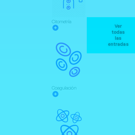
Citometría
Ver
todas
las
entradas
Coagulación