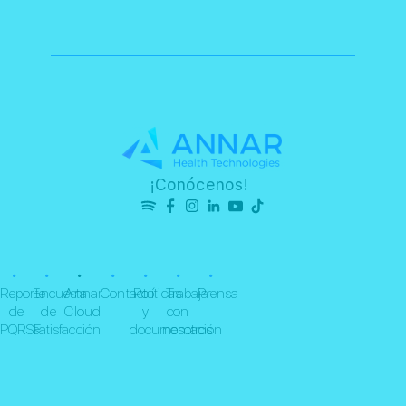
¡Conócenos!
•
•
•
•
•
•
•
Reporte
Encuesta
Annar
Contacto
Políticas
Trabaja
Prensa
de
de
Cloud
y
con
PQRSF
satisfacción
documentación
nosotros