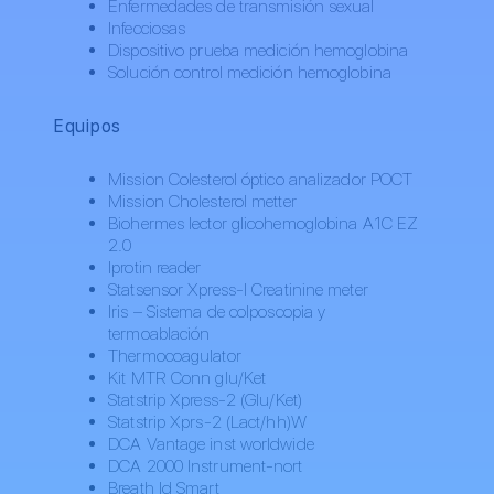
Enfermedades de transmisión sexual
Infecciosas
Dispositivo prueba medición hemoglobina
Solución control medición hemoglobina
Equipos
Mission Colesterol óptico analizador POCT
Mission Cholesterol metter
Biohermes lector glicohemoglobina A1C EZ
2.0
Iprotin reader
Statsensor Xpress-I Creatinine meter
Iris – Sistema de colposcopia y
termoablación
Thermocoagulator
Kit MTR Conn glu/Ket
Statstrip Xpress-2 (Glu/Ket)
Statstrip Xprs-2 (Lact/hh)W
DCA Vantage inst worldwide
DCA 2000 Instrument-nort
Breath Id Smart