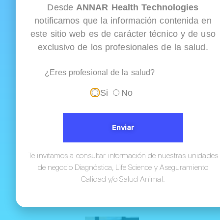
por medio de la
Desde
ANNAR Health Technologies
cual se
notificamos que la información contenida en
actualizará...
este sitio web es de carácter técnico y de uso
exclusivo de los profesionales de la salud.
Ver
todas
¿Eres profesional de la salud?
las
entradas
Si
No
Enviar
¿Sabías que el
Ministerio de
Salud presentó el
Te invitamos a consultar información de nuestras unidades
proyecto de
de negocio Diagnóstica, Life Science y Aseguramiento
resolución que
Calidad y/o Salud Animal.
establecerá los
criterios...