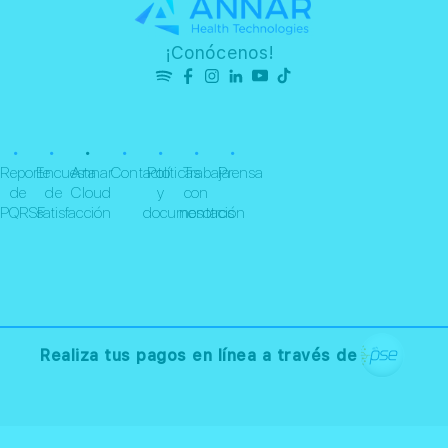
¡Conócenos!
•
•
•
•
•
•
•
Reporte
Encuesta
Annar
Contacto
Políticas
Trabaja
Prensa
de
de
Cloud
y
con
PQRSF
satisfacción
documentación
nosotros
Realiza tus pagos en línea a través de