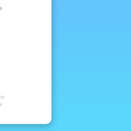
a
cio
l.