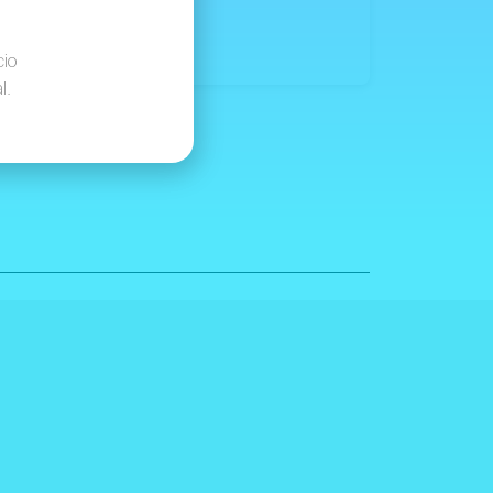
cio
l.