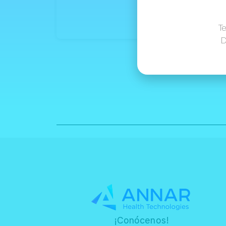
Te
D
¡Conócenos!