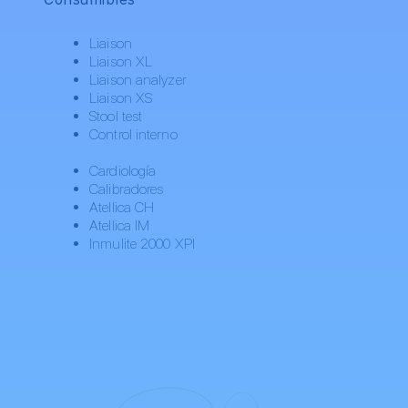
Liaison
Liaison XL
Liaison analyzer
Liaison XS
Stool test
Control interno
Cardiología
Calibradores
Atellica CH
Atellica IM
Inmulite 2000 XPI
Nuestra tecnología