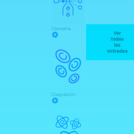
Citometría
Ver
todas
las
entradas
Coagulación