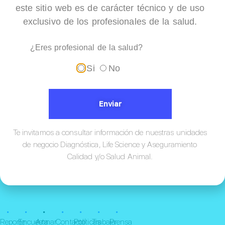
este sitio web es de carácter técnico y de uso
STA Compact MAX 3
exclusivo de los profesionales de la salud.
¿Eres profesional de la salud?
Si
No
Enviar
Te invitamos a consultar información de nuestras unidades
de negocio Diagnóstica, Life Science y Aseguramiento
Calidad y/o Salud Animal.
¡Conócenos!
•
•
•
•
•
•
•
Reporte
Encuesta
Annar
Contacto
Políticas
Trabaja
Prensa