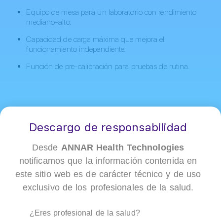
Equipo de mesa para un laboratorio con rendimiento
mediano-alto.
Capacidad de carga máxima que mejora el
funcionamiento independiente.
Función de pre-calibración para pruebas de rutina.
Descargo de responsabilidad
STA Compact Max 3: inteligencia y
exactitud en cada resultado
Desde
ANNAR Health Technologies
notificamos que la información contenida en
este sitio web es de carácter técnico y de uso
exclusivo de los profesionales de la salud.
¿Eres profesional de la salud?