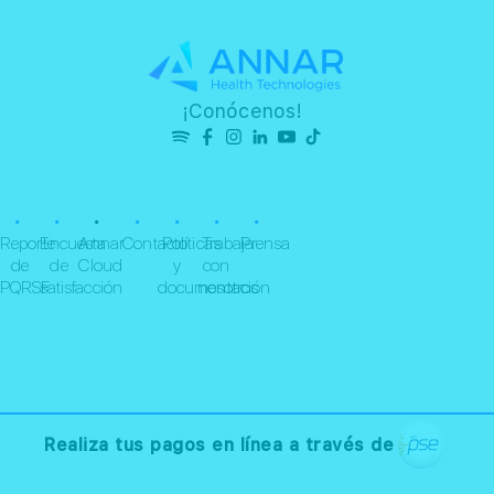
¡Conócenos!
•
•
•
•
•
•
•
Reporte
Encuesta
Annar
Contacto
Políticas
Trabaja
Prensa
de
de
Cloud
y
con
PQRSF
satisfacción
documentación
nosotros
Realiza tus pagos en línea a través de