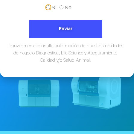
Si
No
Enviar
Te invitamos a consultar información de nuestras unidades
Rendimiento confiable para un
de negocio Diagnóstica, Life Science y Aseguramiento
laboratorio más eficiente
Calidad y/o Salud Animal.