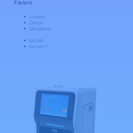
Equipos
Unyvero
QIAstat
QIAspehere
Iponatic
Iponatic II
Nuestra tecnología