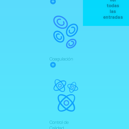
Ver
todas
las
entradas
Coagulación
Control de
Calidad