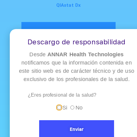
QIAstat Dx
Descarga el brochure
Descargo de responsabilidad
Desde
ANNAR Health Technologies
notificamos que la información contenida en
este sitio web es de carácter técnico y de uso
exclusivo de los profesionales de la salud.
Artículos
Relacionados
¿Eres profesional de la salud?
Si
No
Autoinmunidad
Enviar