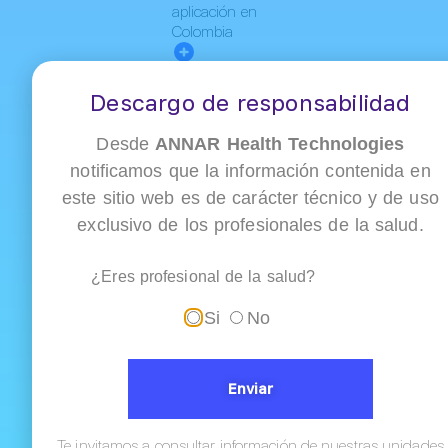
aplicación en
Colombia
Descargo de responsabilidad
Desde
ANNAR Health Technologies
notificamos que la información contenida en
este sitio web es de carácter técnico y de uso
exclusivo de los profesionales de la salud.
Dímero D en
enfermedad
¿Eres profesional de la salud?
tromboembólica
venosa: cómo
Si
No
Ver
interpretar su...
todas
las
entradas
Enviar
Te invitamos a consultar información de nuestras unidades