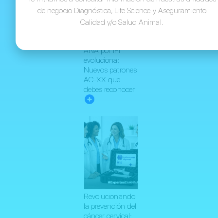
de negocio Diagnóstica, Life Science y Aseguramiento
Calidad y/o Salud Animal.
ANA por IFI
evoluciona:
Nuevos patrones
AC-XX que
debes reconocer
Revolucionando
la prevención del
cáncer cervical: