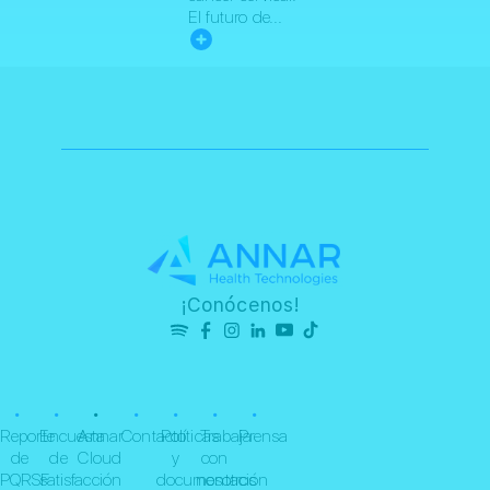
El futuro de...
¡Conócenos!
•
•
•
•
•
•
•
Reporte
Encuesta
Annar
Contacto
Políticas
Trabaja
Prensa
de
de
Cloud
y
con
PQRSF
satisfacción
documentación
nosotros