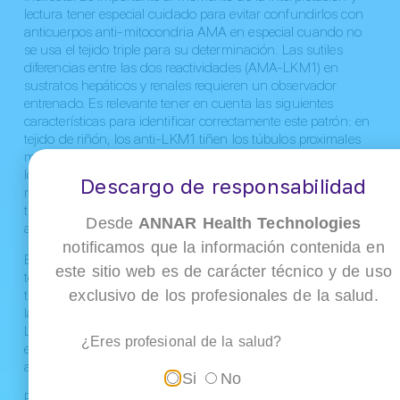
lectura tener especial cuidado para evitar confundirlos con
anticuerpos anti-mitocondria AMA en especial cuando no
se usa el tejido triple para su determinación. Las sutiles
diferencias entre las dos reactividades (AMA-LKM1) en
sustratos hepáticos y renales requieren un observador
entrenado. Es relevante tener en cuenta las siguientes
características para identificar correctamente este patrón: en
tejido de riñón, los anti-LKM1 tiñen los túbulos proximales
más grandes, mientras que AMA tiñe con más intensidad
los túbulos distales de menor tamaño y ricos en
Descargo de responsabilidad
mitocondrias, mientras que en tejido hepático, el patrón de
tinción de AMA es mucho más débil en comparación con el
Desde
ANNAR Health Technologies
anti-LKM1.
notificamos que la información contenida en
El anticuerpo anti-LC1 también identificado gracias a la
este sitio web es de carácter técnico y de uso
técnica de inmunofluorescencia indirecta sobre tejido triple,
tiñe brillantemente el citoplasma del hepatocito, respetando
exclusivo de los profesionales de la salud.
la zona centrolobulillar y puede estar enmascarado por anti-
LKM1 concomitante. Los dos autoanticuerpos a menudo
¿Eres profesional de la salud?
están presentes en el mismo paciente y juntos, anti-LKM1 y
anti-LC1 definen la HAI-2.
Si
No
Por último, pero no menos importante en este grupo de