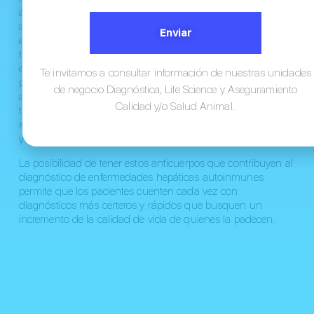
anticuerpos, se encuentra el Anti-SLA, el único
autoanticuerpo específico de AIH, con una especificidad de
Enviar
enfermedad informada de hasta el 98,9 %, no es posible
hacer su identificación por IFI y pueden estar presentes tanto
en AIH-1 como en AIH-2. Además de su alta especificidad
Te invitamos a consultar información de nuestras unidades
para la HAI, el anti-SLA está asociado con un curso más
de negocio Diagnóstica, Life Science y Aseguramiento
agresivo de la enfermedad: histología más compleja, más
Calidad y/o Salud Animal.
tiempo para lograr la remisión de la enfermedad, una
recaída más frecuente y la necesidad de trasplante hepático
y hasta la muerte.
La posibilidad de tener estos anticuerpos que contribuyen al
diagnóstico de enfermedades hepáticas autoinmunes
permite que los pacientes cuenten cada vez con
diagnósticos más certeros y rápidos que busquen un
incremento de la calidad de vida de quienes la padecen.