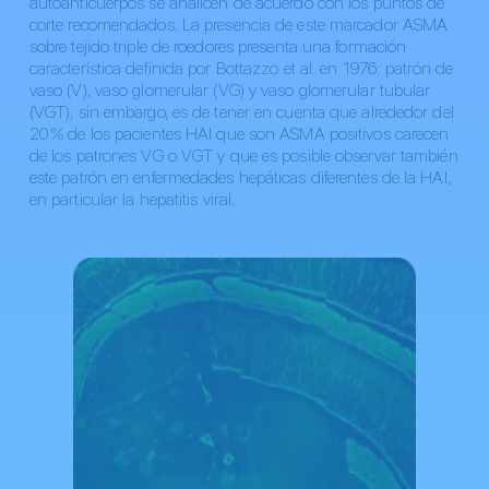
autoanticuerpos se analicen de acuerdo con los puntos de
corte recomendados. La presencia de este marcador ASMA
sobre tejido triple de roedores presenta una formación
característica definida por Bottazzo et al. en 1976: patrón de
vaso (V), vaso glomerular (VG) y vaso glomerular tubular
(VGT), sin embargo, es de tener en cuenta que alrededor del
20 % de los pacientes HAI que son ASMA positivos carecen
de los patrones VG o VGT y que es posible observar también
este patrón en enfermedades hepáticas diferentes de la HAI,
en particular la hepatitis viral.