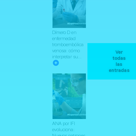
Dímero D en
enfermedad
tromboembólica
venosa: cómo
Ver
interpretar su...
todas
las
entradas
ANA por IFI
evoluciona:
Nuevos patrones