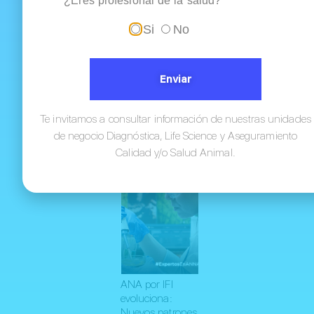
¿Eres profesional de la salud?
Si
No
Dímero D en
Enviar
enfermedad
tromboembólica
venosa: cómo
Te invitamos a consultar información de nuestras unidades
Ver
interpretar su...
todas
de negocio Diagnóstica, Life Science y Aseguramiento
las
Calidad y/o Salud Animal.
entradas
ANA por IFI
evoluciona:
Nuevos patrones