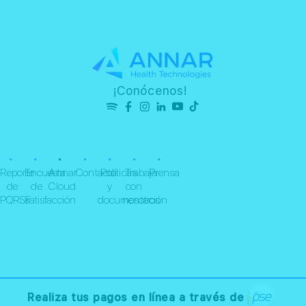
¡Conócenos!
•
•
•
•
•
•
•
Reporte
Encuesta
Annar
Contacto
Políticas
Trabaja
Prensa
de
de
Cloud
y
con
PQRSF
satisfacción
documentación
nosotros
Realiza tus pagos en línea a través de