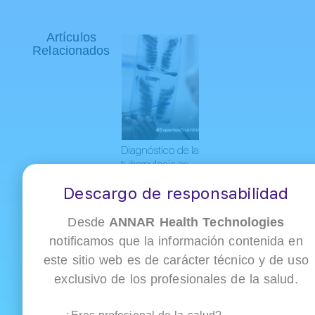
Artículos
Relacionados
Diagnóstico de la
tuberculosis en
la era molecular:
Descargo de responsabilidad
actualización
OMS/OPS y
aplicación en
Desde
ANNAR Health Technologies
Colombia
notificamos que la información contenida en
este sitio web es de carácter técnico y de uso
exclusivo de los profesionales de la salud.