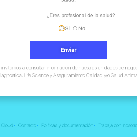
+
¿Eres profesional de la salud?
20
URIT-560
Si
No
Enviar
 invitamos a consultar información de nuestras unidades de nego
iagnóstica, Life Science y Aseguramiento Calidad y/o Salud Anima
•
•
•
 Cloud
Contacto
Políticas y documentación
Trabaja con nosotr