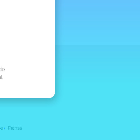
cio
l.
•
os
Prensa