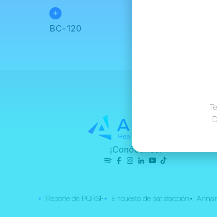
+
+
BC-120
MN 1
Te
D
¡Conócenos!
•
•
Reporte de PQRSF
Encuesta de satisfacción
• Annar