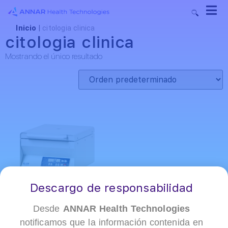
Inicio
|
citologia clinica
citologia clinica
Mostrando el único resultado
Descargo de responsabilidad
Desde
ANNAR Health Technologies
notificamos que la información contenida en
+