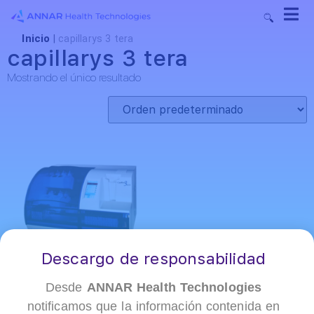
Inicio
|
capillarys 3 tera
capillarys 3 tera
Mostrando el único resultado
Descargo de responsabilidad
Desde
ANNAR Health Technologies
notificamos que la información contenida en
+