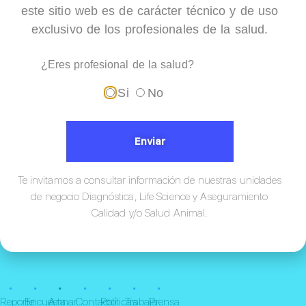
este sitio web es de carácter técnico y de uso
AUTOF MS 1000
exclusivo de los profesionales de la salud.
¿Eres profesional de la salud?
Si
No
Enviar
Te invitamos a consultar información de nuestras unidades
de negocio Diagnóstica, Life Science y Aseguramiento
Calidad y/o Salud Animal.
¡Conócenos!
•
•
•
•
•
•
•
Reporte
Encuesta
Annar
Contacto
Políticas
Trabaja
Prensa