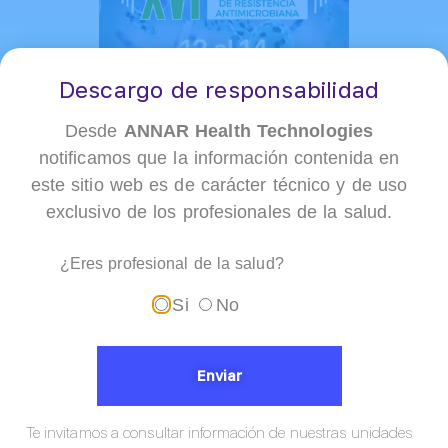
Descargo de responsabilidad
Desde
ANNAR Health Technologies
notificamos que la información contenida en
Fecha del Evento:
marzo 12 de 2025
este sitio web es de carácter técnico y de uso
exclusivo de los profesionales de la salud.
Hora:
7:00 am a 6:00 pm
Ubicación:
Presencial
¿Eres profesional de la salud?
Organizador:
Universidad El Bosque
Si
No
Enviar
Ubicación
Te invitamos a consultar información de nuestras unidades