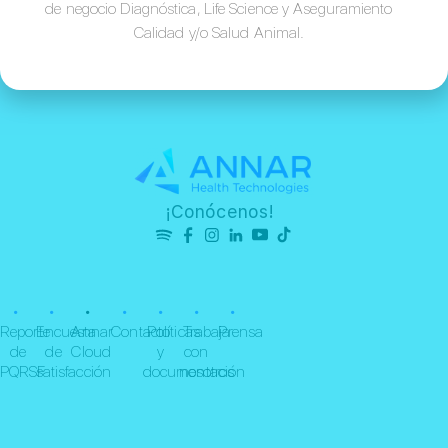
de negocio Diagnóstica, Life Science y Aseguramiento
Calidad y/o Salud Animal.
¡Conócenos!
•
•
•
•
•
•
•
Reporte
Encuesta
Annar
Contacto
Políticas
Trabaja
Prensa
de
de
Cloud
y
con
PQRSF
satisfacción
documentación
nosotros