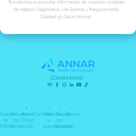
Te invitamos a consultar información de nuestras unidades
de negocio Diagnóstica, Life Science y Aseguramiento
Calidad y/o Salud Animal.
¡Conócenos!
•
•
•
•
•
•
•
Reporte
Encuesta
Annar
Contacto
Políticas
Trabaja
Prensa
de
de
Cloud
y
con
PQRSF
satisfacción
documentación
nosotros