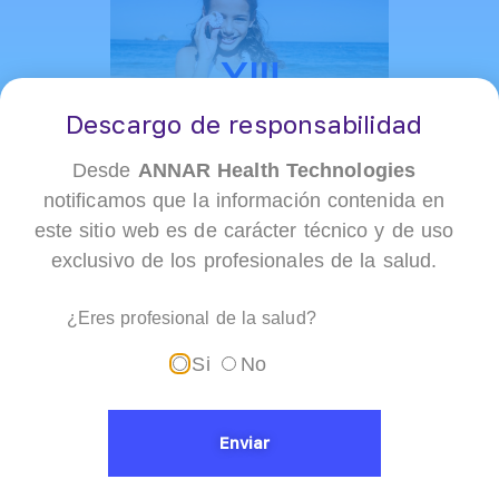
Descargo de responsabilidad
Desde
ANNAR Health Technologies
notificamos que la información contenida en
este sitio web es de carácter técnico y de uso
Fecha del Evento:
mayo 16 de 2025
exclusivo de los profesionales de la salud.
Hora:
8:00 am a 2:30 pm
¿Eres profesional de la salud?
Ubicación:
Irotama Resort, Santa Marta
Organizador:
Sociedad de Pediatría Regional
Si
No
Magdalena
Enviar
Ubicación