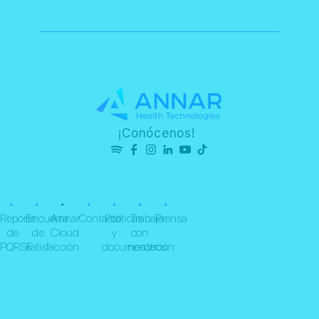
¡Conócenos!
•
•
•
•
•
•
•
Reporte
Encuesta
Annar
Contacto
Políticas
Trabaja
Prensa
de
de
Cloud
y
con
PQRSF
satisfacción
documentación
nosotros