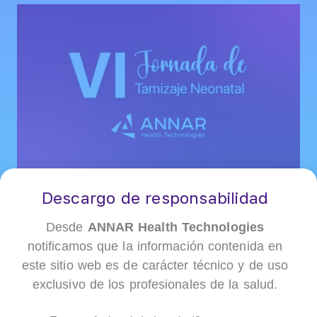
Fecha del Evento:
marzo 16 de 2026
Descargo de responsabilidad
Hora:
7:00 am a 6:00 pm
Desde
ANNAR Health Technologies
Ubicación:
Pontificia Universidad Javeriana, Auditorio Luis
Carlos Galán
notificamos que la información contenida en
Organizador:
Asociación Colombiana de Genetistas y
este sitio web es de carácter técnico y de uso
Medicina Genómica ACMGEN
exclusivo de los profesionales de la salud.