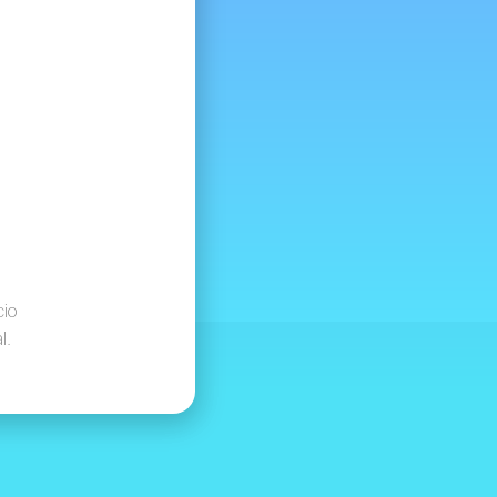
cio
l.