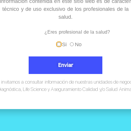
información contenida en este sitio web es de carácter
técnico y de uso exclusivo de los profesionales de la
salud.
¿Eres profesional de la salud?
Si
No
Ubicación
Enviar
 invitamos a consultar información de nuestras unidades de nego
iagnóstica, Life Science y Aseguramiento Calidad y/o Salud Anima