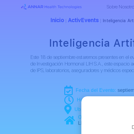
Sobre Nosotr
Inicio
ActivEvents
|
|
Inteligencia Ar
Inteligencia Art
Este 18 de septiembre estaremos presentes en el eve
de Investigación Hormonal LIH S.A., este espacio ac
de IPS, laboratorios, aseguradores y médicos especi
Fecha del Evento:
septiem
Hora:
6:00 p.m. a 10:00 p
Ubicación:
Hotel Cosmos 
Organizador:
Laboratorio
LIH S.A.