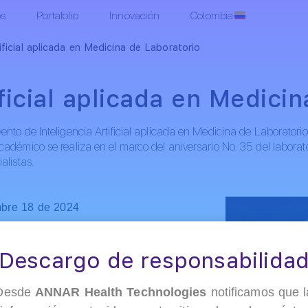
os
Portafolio
Innovación
Colombia
tificial aplicada en Medicina de Laboratorio
ificial aplicada en Medici
nto de Inteligencia Artificial aplicada en Medicina de Laboratorio
adémico se realiza en el marco del aniversario No. 35 del laborator
alistas.
bre 18 de 2024
.m.
100
Descargo de responsabilida
 de Investigación Hormonal
Desde
ANNAR Health Technologies
notificamos que l