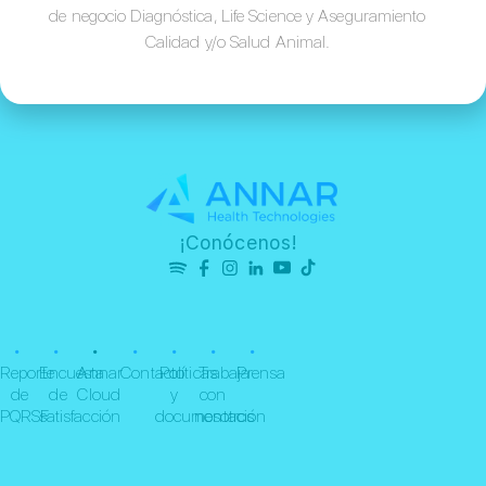
de negocio Diagnóstica, Life Science y Aseguramiento
Calidad y/o Salud Animal.
¡Conócenos!
•
•
•
•
•
•
•
Reporte
Encuesta
Annar
Contacto
Políticas
Trabaja
Prensa
de
de
Cloud
y
con
PQRSF
satisfacción
documentación
nosotros