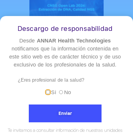
Descargo de responsabilidad
Desde
ANNAR Health Technologies
notificamos que la información contenida en
este sitio web es de carácter técnico y de uso
Fecha del Evento:
noviembre 12 de 2024
exclusivo de los profesionales de la salud.
Hora:
8:00 a.m. a 5:00 p.m.
Ubicación:
Universidad de Antioquia, Centro Nacional de
Secuenciación
¿Eres profesional de la salud?
Organizador:
Universidad de Antioquia
Si
No
Enviar
Ubicación
Te invitamos a consultar información de nuestras unidades