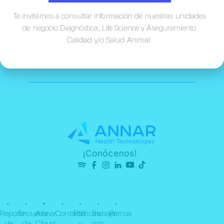
Ubicación
Te invitamos a consultar información de nuestras unidades
de negocio Diagnóstica, Life Science y Aseguramiento
Calidad y/o Salud Animal.
¡Conócenos!
•
•
•
•
•
•
•
Reporte
Encuesta
Annar
Contacto
Políticas
Trabaja
Prensa
de
de
Cloud
y
con