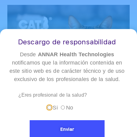
Descargo de responsabilidad
Desde
ANNAR Health Technologies
notificamos que la información contenida en
este sitio web es de carácter técnico y de uso
exclusivo de los profesionales de la salud.
Fecha del Evento:
octubre 15 de 2025
Hora:
8:00 am a 7:00 pm
¿Eres profesional de la salud?
Ubicación:
Expofuturo Centro de Convenciones, Pereira
Si
No
Organizador:
Congreso Veterinario de Colombia CVC
Enviar